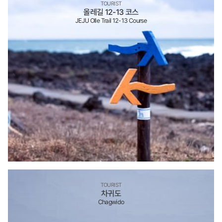
TOURIST
올레길 12-13 코스
JEJU Olle Trail 12-13 Course
TOURIST
차귀도
Chagwido