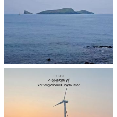
TOURIST
신창풍차해안
Sinchang Windmill Coastal Road